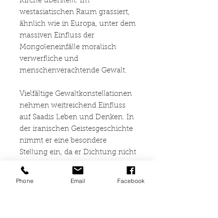
Kirche überstellt. Im
westasiatischen Raum grassiert,
ähnlich wie in Europa, unter dem
massiven Einfluss der
Mongoleneinfälle moralisch
verwerfliche und
menschenverachtende Gewalt.
Vielfältige Gewaltkonstellationen
nehmen weitreichend Einfluss
auf Saadis Leben und Denken. In
der iranischen Geistesgeschichte
nimmt er eine besondere
Stellung ein, da er Dichtung nicht
nur als episches oder
dramatisches Kunsthandwerk
Phone
Email
Facebook
erschafft. Er geht weit darüber
hinaus und nimmt den
menschlichen Schmerz als den