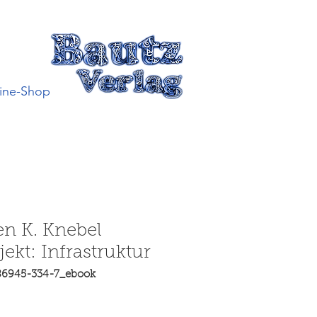
ine-Shop
n K. Knebel
jekt: Infrastruktur
86945-334-7_ebook