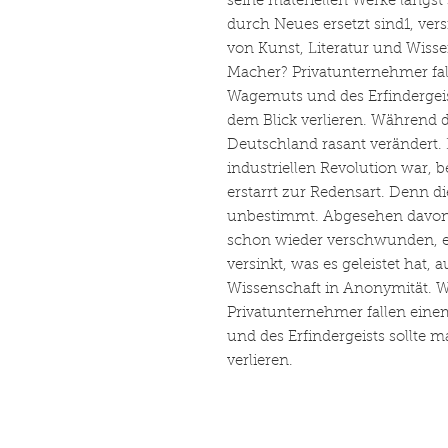
seine materiellen Werke längs
durch Neues ersetzt sind1, vers
von Kunst, Literatur und Wiss
Macher? Privatunternehmer fal
Wagemuts und des Erfindergeis
dem Blick verlieren. Während d
Deutschland rasant verändert. L
industriellen Revolution war, 
erstarrt zur Redensart. Denn d
unbestimmt. Abgesehen davon, 
schon wieder verschwunden, en
versinkt, was es geleistet hat,
Wissenschaft in Anonymität. 
Privatunternehmer fallen eine
und des Erfindergeists sollte 
verlieren.