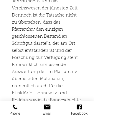
Jahrhunderts und das
Vereinswesen der jüngsten Zeit.
Dennoch ist die Tatsache nicht
zu übersehen, dass das
Pfarrarchiv den einzigen
geschlossenen Bestand an
Schriftgut darstellt, der am Ort
selbst entstanden ist und der
Forschung zur Verfügung steht.
Eine wirklich umfassende
Auswertung der im Pfarrarchiv
überlieferten Materialien,
namentlich auch für die
Filialdörfer Lennewitz und
Roddan sowie die Baugeschichte
ihrer Kirchen, konnte aufgrund
Phone
Email
Facebook
der Kürze der zur Verfügung
stehenden Zeit nicht geleistet
werden. Die vorliegende