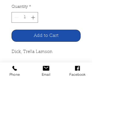
Quantity
*
Add to Cart
Dick, Trella Lamson
Ein Esel und die Höhle am Kliff
Phone
Email
Facebook
Engelbert Verlag, Balve 1970
188 Seiten, kartoniert, guter
Zustand