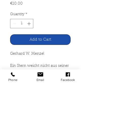
Price
€10.00
Quantity
*
Add to Cart
Gerhard W. Menzel
Ein Stern weicht nicht aus seiner
Bahn. Roman um den jun
Phone
Email
Facebook
Mitteldeutscher Verlag, Halle-
Leipzig 1980
478 Seiten, gebunden, starke
Gebrauchspuren