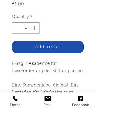
Price
€1.00
Quantity
*
Add to Cart
(Hrsg).: Akademie für
Leseförderung der Stiftung Lesen
Eine Sommerliebe, die hält. Ein
Leitfaden für Lehrkräfte zum
Leseförderprojekt
Phone
Email
Facebook
Julis-Club der VGH-Stiftung
Hannover