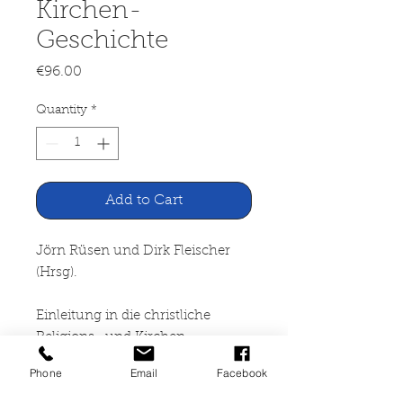
Kirchen-
Geschichte
Price
€96.00
Quantity
*
Add to Cart
Jörn Rüsen und Dirk Fleischer
(Hrsg).
Einleitung in die christliche
Religions- und Kirchen-
Geschichte (1788)
Phone
Email
Facebook
Verlag Bautz GmbH Nordhausen,