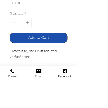
Price
€18.00
Quantity
*
Add to Cart
Ereignisse, die Deutschland
veränderten
Verlag Das Beste, Stuttgart
1995
Phone
Email
Facebook
488 Seiten, gebunden,
altersbedingte Gebrauchsspuren,
Format 22,0 cm X 28,5 cm, ISBN
3-87070-586-8