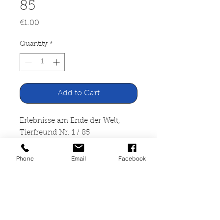
85
Price
€1.00
Quantity
*
Add to Cart
Erlebnisse am Ende der Welt,
Tierfreund Nr. 1 / 85
Verlag Deutscher Tierschutz-
Phone
Email
Facebook
Dienst, Nürnberg 1985
47 Seiten, geheftete
Jugendzeitschrift, leicht
verknickt