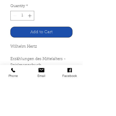
Quantity
*
Add to Cart
Wilhelm Hertz
Erzählungen des Mittelalters -
Spielmannsbuch
Phone
Email
Facebook
RM Buch und Medien Vertrieb,
2002
447 Seiten, broschiert, guter
Zustand