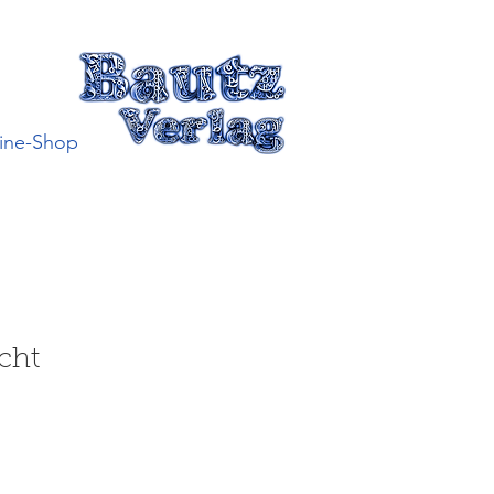
ine-Shop
cht