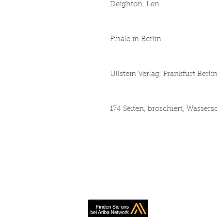
Deighton, Len
Finale in Berlin
Ullstein Verlag, Frankfurt Berlin
174 Seiten, broschiert, Wasser
Book making, pr
inexpe
Simply contact us 