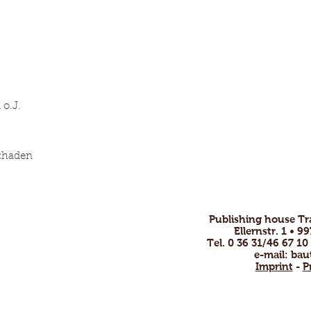
 o.J.
schaden
Publishing house T
ofessional and
Ellernstr. 1 • 
nsive.
Tel. 0 36 31/46 67 10
e-mail:
bau
by email or phone
Imprint
-
P
!