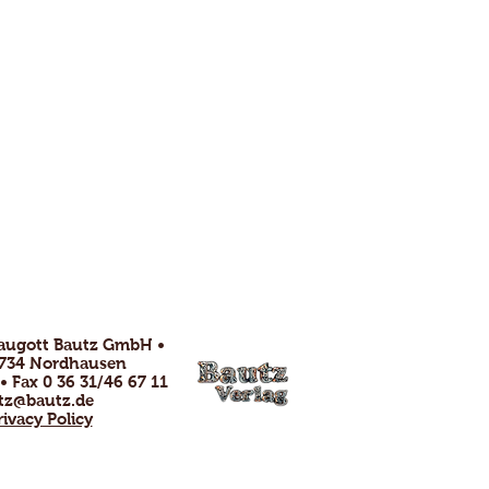
raugott Bautz GmbH •
99734 Nordhausen
 • Fax 0 36 31/46 67 11
tz@bautz.de
rivacy Policy