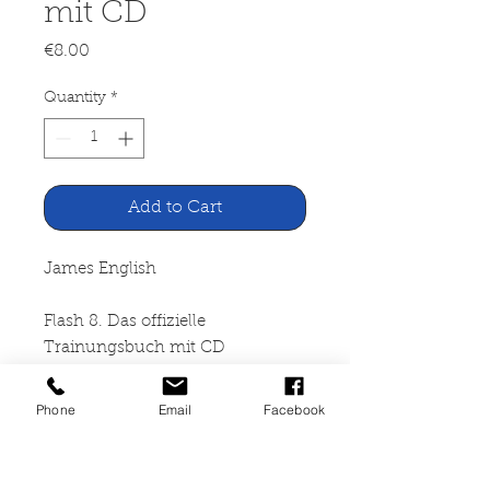
mit CD
Price
€8.00
Quantity
*
Add to Cart
James English
Flash 8. Das offizielle
Trainungsbuch mit CD
Addison-Wesley, München
Phone
Email
Facebook
2006
396 Seiten, broschiert,