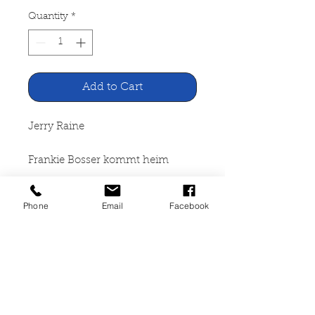
Quantity
*
Add to Cart
Jerry Raine
Frankie Bosser kommt heim
Unionsverlag Taschenbuch
Phone
Email
Facebook
2000
220 Seiten, broschiert,
altersbedingte Gebrauchsspuren,
ISBN 3-293-20173-3