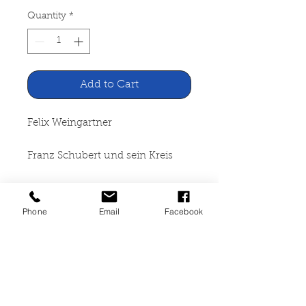
Quantity
*
Add to Cart
Felix Weingartner
Franz Schubert und sein Kreis
Orell Füssli Verlag, Zürich-Leipzig
1929
Phone
Email
Facebook
92 Seiten, kartoniert,
altersbedingte starke
Gebrauchspuren. Leichter
Wasserschaden