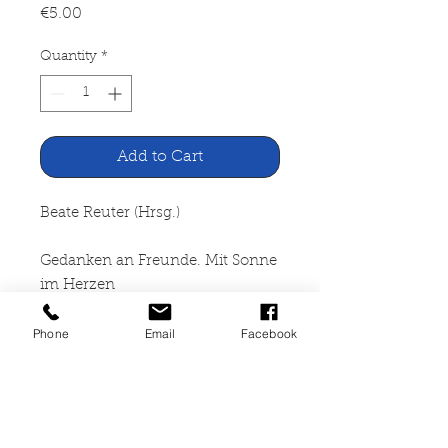
Price
€5.00
Quantity
*
Add to Cart
Beate Reuter (Hrsg.)
Gedanken an Freunde. Mit Sonne
im Herzen
Phone
Email
Facebook
transcontact Verlag, Frankfurt
1989
24 Seiten, kartoniert, leichte
Gebrauchsspuren, ISBN 3-