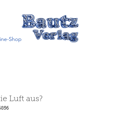
ine-Shop
ie Luft aus?
6856