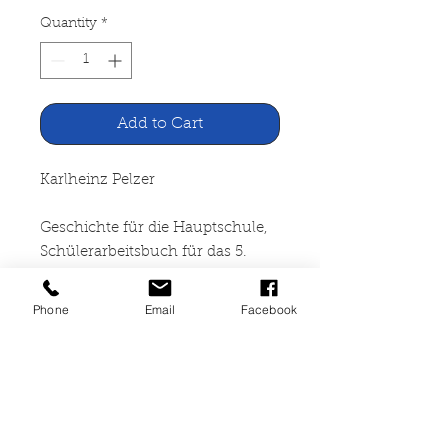
Quantity
*
Add to Cart
Karlheinz Pelzer
Geschichte für die Hauptschule,
Schülerarbeitsbuch für das 5.
Schuljahr
Phone
Email
Facebook
Verlag Ludwig Auer,
Donauwörth 1970
128 Seiten, gebunden, fast
neuwertig