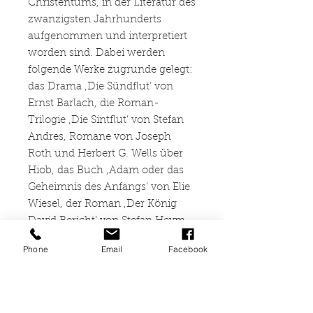
Christentums, in der Literatur des
zwanzigsten Jahrhunderts
aufgenommen und interpretiert
worden sind. Dabei werden
folgende Werke zugrunde gelegt:
das Drama ‚Die Sündflut’ von
Ernst Barlach, die Roman-
Trilogie ‚Die Sintflut’ von Stefan
Andres, Romane von Joseph
Roth und Herbert G. Wells über
Hiob, das Buch ‚Adam oder das
Geheimnis des Anfangs’ von Elie
Wiesel, der Roman ‚Der König
David Bericht’ von Stefan Heym,
der Roman ‚Jephtas Tochter’ von
Phone
Email
Facebook
Lion Feuchtwanger, der Roman
‚Der Mann im Fisch’ von Stefan
Andres und die Erzählung ‚Das
Gesetz’ von Thomas Mann –