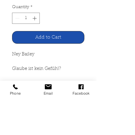
Quantity
*
Add to Cart
Ney Bailey
Glaube ist kein Gefühl?
TELOS Sondertaschenbuch
Phone
Email
Facebook
Hänssler Verlag, Neuhausen
1988
158 Seiten, broschiert, gut
erhalten, ISBN 3-7751-0910-2