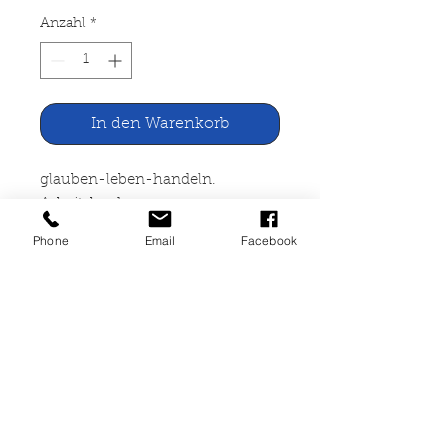
Anzahl
*
In den Warenkorb
glauben-leben-handeln.
Arbeitsbuch zur
Glaubensunterweisung
Phone
Email
Facebook
Herder Verlag, Freiburg 1969
304 Seiten. vergilbt, Ecken
geknickt, mit Folie beklebt