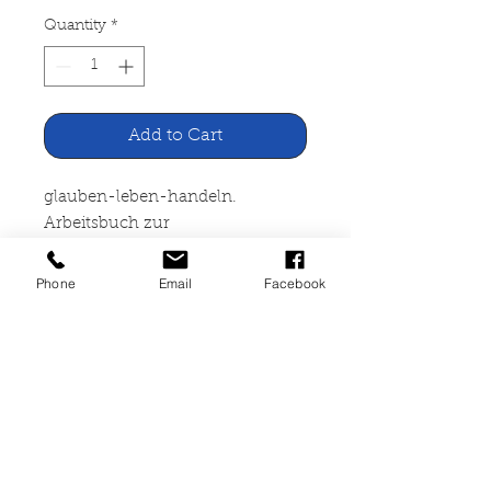
Quantity
*
Add to Cart
glauben-leben-handeln.
Arbeitsbuch zur
Glaubensunterweisung
Phone
Email
Facebook
Herder Verlag, Freiburg 1969
304 Seiten. vergilbt, Ecken
geknickt, mit Folie beklebt