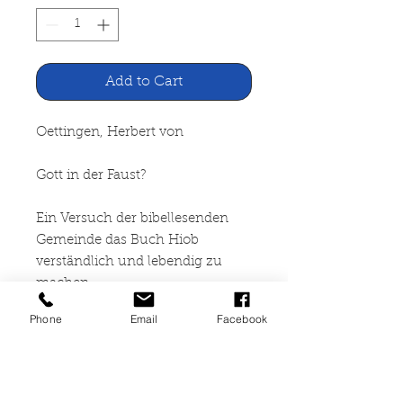
Add to Cart
Oettingen, Herbert von
Gott in der Faust?
Ein Versuch der bibellesenden
Gemeinde das Buch Hiob
verständlich und lebendig zu
machen
Phone
Email
Facebook
Neukirchener Verlag des
Erziehungsverein, Neunkirchen-
Vluyn 1957