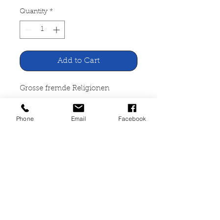
Quantity
*
Add to Cart
Grosse fremde Religionen
Schroedel Crüwell Dortmund
Phone
Email
Facebook
Hannover 1978
236 Seiten, broschiert, Lager-
und Gebrauchspuren