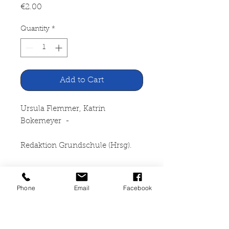
Price
€2.00
Quantity
*
Add to Cart
Ursula Flemmer, Katrin
Bokemeyer -
Redaktion Grundschule (Hrsg).
Grundschule - Specials:
Standards
Phone
Email
Facebook
Westermann Schulbuchverlag
Braunschweig, 2004