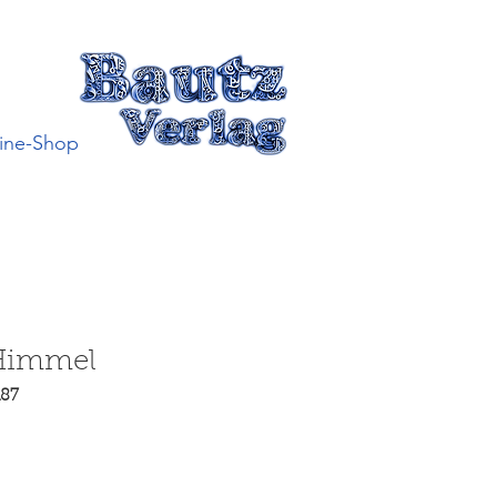
ine-Shop
Himmel
187