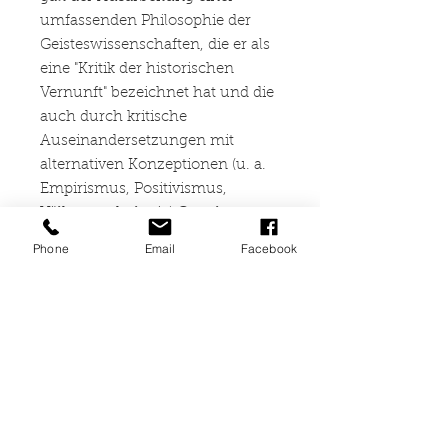
umfassenden Philosophie der
Geisteswissenschaften, die er als
eine "Kritik der historischen
Vernunft" bezeichnet hat und die
auch durch kritische
Auseinandersetzungen mit
alternativen Konzeptionen (u. a.
Empirismus, Positivismus,
Völkerpsychologie) Gestalt
gewann. Die Aufsätze des
Phone
Email
Facebook
Buches behandeln einerseits
Diltheys Beziehungen zu
wichtigen Vertretern der
Philosophie (u. a. J. St. Mill, M.
Lazarus, F. A. Trendelenburg)
und der Wissenschaften (J.
Müller, H. v. Helmholtz, H.
Ebbinghaus), die für das