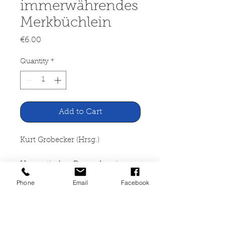
immerwährendes
Merkbüchlein
Price
€6.00
Quantity
*
Add to Cart
Kurt Grobecker (Hrsg.)
Hanseatisches Damenbrevier
und immerwährendes
Phone
Email
Facebook
Merkbüchlein
LN-Verlag Lübeck 1971