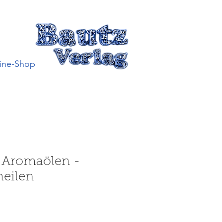
ine-Shop
t Aromaölen -
heilen