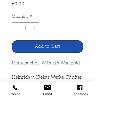
Price
€9.00
Quantity
*
Add to Cart
Herausgeber: Wilhelm Waetzold
Heinrich v. Kleists Werke, Fünfter
Teil - Vermischte Aufsätze
Phone
Email
Facebook
Deutsches Verlagshaus Bong,
Berlin
282 Seiten, gebunden, gut
erhalten