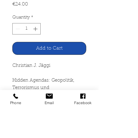
Price
€24.00
Quantity
*
Add to Cart
Christian J. Jäggi
Hidden Agendas: Geopolitik,
Terrorismus und
Populismus
Phone
Email
Facebook
Verlag Traugott Bautz
Nordhausen, 2017
305 Seiten, broschiert,