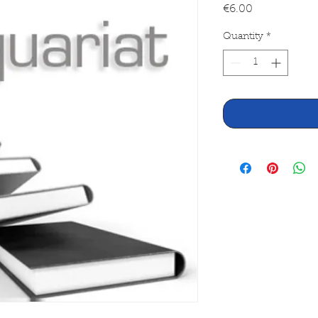
Price
€6.00
Quantity
*