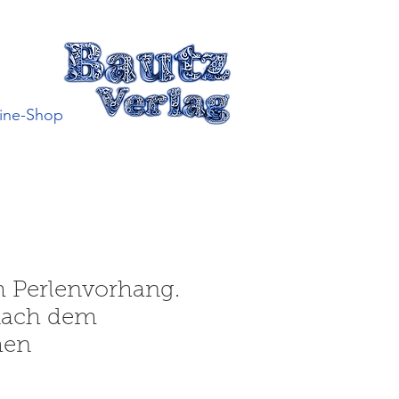
ine-Shop
 Perlenvorhang.
nach dem
hen