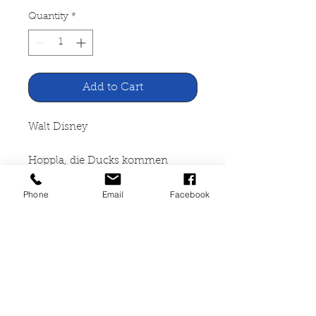
Quantity
*
Add to Cart
Walt Disney
Hoppla, die Ducks kommen
Lustige Taschenbücher
Phone
Email
Facebook
Ehapa Verlag
254 Seiten, broschiert, leichte
Gebrauchsspuren