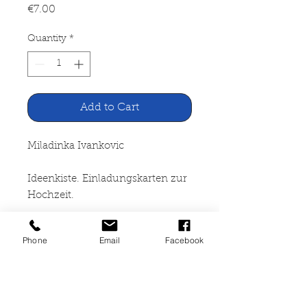
Price
€7.00
Quantity
*
Add to Cart
Miladinka Ivankovic
Ideenkiste. Einladungskarten zur
Hochzeit.
Mit Vorlagenbogen
Phone
Email
Facebook
Augustus Verlag, Augsburg
2001