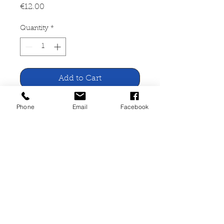
Price
€12.00
Quantity
*
Add to Cart
Phone
Email
Facebook
Jahrbuch Kreis Trier-Saarburg
2019
Selbstverlag