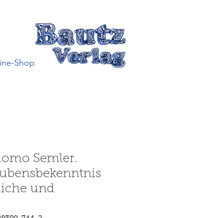
ine-Shop
lomo Semler.
aubensbekenntnis
liche und