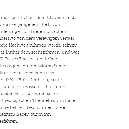
ligion beruhet auf dem Glauben an das
ls von vergangenen, theils von
änderungen und deren Ursachen
anderswo von dem verewigten Semler
ankbare Nachwelt rühmen werde, seinem
as Luther dem sechszehnten, und was
2 Dieses Zitat mit der hohen
Theologen Johann Salomo Semler
utherischen Theologen und
s (1762-1810). Der hier gelobte
t auf vielen wissen-schaftlichen
beiten verfasst. Durch seine
r theologischen Theoriebildung hat er
sche Lehren dekonstruiert. Viele
Tradition haben durch ihn
rfahren.