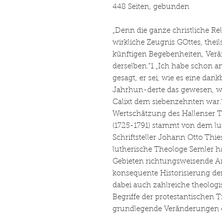
448 Seiten, gebunden
„Denn die ganze christliche Re
wirkliche Zeugnis GOttes, thei
künftigen Begebenheiten, Ver
derselben.“1 „Ich habe schon 
gesagt, er sei, wie es eine d
Jahrhun-derte das gewesen, w
Calixt dem siebenzehnten war.“
Wertschätzung des Hallenser 
(1725-1791) stammt von dem l
Schriftsteller Johann Otto Thies
lutherische Theologe Semler ha
Gebieten richtungsweisende Ar
konsequente Historisierung de
dabei auch zahlreiche theologi
Begriffe der protestantischen 
grundlegende Veränderungen e