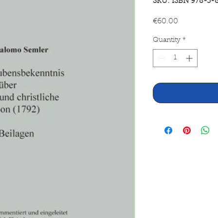
SKU: ISBN 978-3-
Price
€60.00
Quantity
*