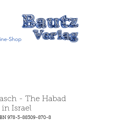
ine-Shop
basch - The Habad
n Israel
SBN 978-3-88309-870-8