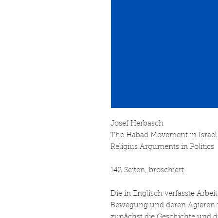
Josef Herbasch
The Habad Movement in Israel
Religius Arguments in Politics
142 Seiten, broschiert
Die in Englisch verfasste Arbei
Bewegung und deren Agieren in 
zunächst die Geschichte und d