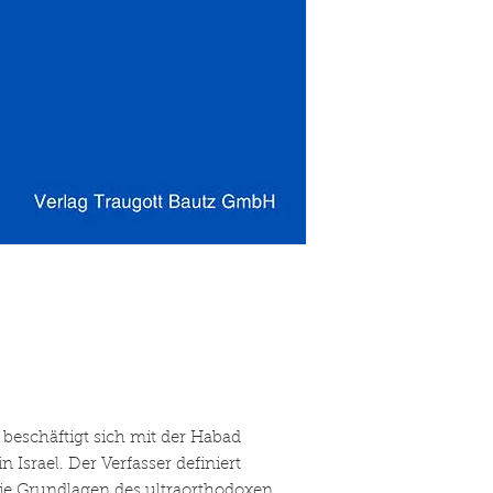
t beschäftigt sich mit der Habad
Israel. Der Verfasser definiert
ie Grundlagen des ultraorthodoxen