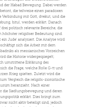
nd der Habad Bewegung. Dabei werden
betont, die teilweise einen paradoxen
 Verbindung mit Gott, dvekut, und die
ebung, bitul, werden erklärt. Danach
drei politisch relevante Bereiche, die
n höchster religiöser Bedeutung sind.
 ein Jude' analysiert. Die Analyse wird
schäftigt sich die Arbeit mit dem
abadniks als messianisches Vorzeichen
 die Historie widergespiegelt;
ich umstrittene Erklärung des
t sich die Frage, welche Rolle G-tt und
zen Krieg spielten. Zuletzt wird die
 zum Vergleich die religiös-zionistische
nim heranzieht. Nach einer
r die Siedlungsbewegung und deren
lungspolitik erklärt. Dies bringt zum
war nicht aktiv beteiligt sind, jedoch