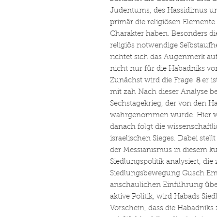
Judentums, des Hassidimus u
primär die religiösen Elemente 
Charakter haben. Besonders die
religiös notwendige Selbstaufh
richtet sich das Augenmerk auf 
nicht nur für die Habadniks vo
Zunächst wird die Frage ８er ist
mit zah Nach dieser Analyse be
Sechstagekrieg, der von den H
wahrgenommen wurde. Hier wird
danach folgt die wissenschaftl
israelischen Sieges. Dabei stell
der Messianismus in diesem kur
Siedlungspolitik analysiert, die
Siedlungsbewegung Gusch Emu
anschaulichen Einführung übe
aktive Politik, wird Habads Sied
Vorschein, dass die Habadniks z