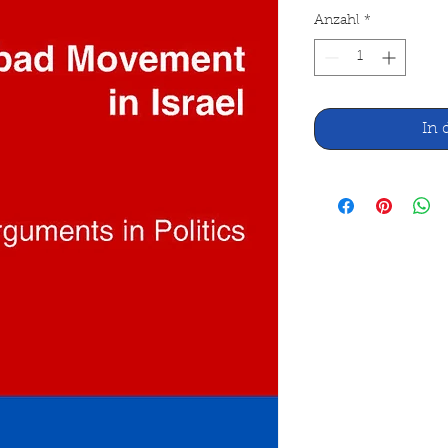
Anzahl
*
In 