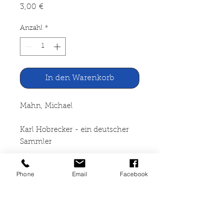
Preis
3,00 €
Anzahl
*
In den Warenkorb
Mahn, Michael
Karl Hobrecker - ein deutscher
Sammler
Verlag Traugott Bautz, Herzberg
Phone
Email
Facebook
1987
200 Seiten, Kartoniert, reich
bebildert. Arbeiten zur