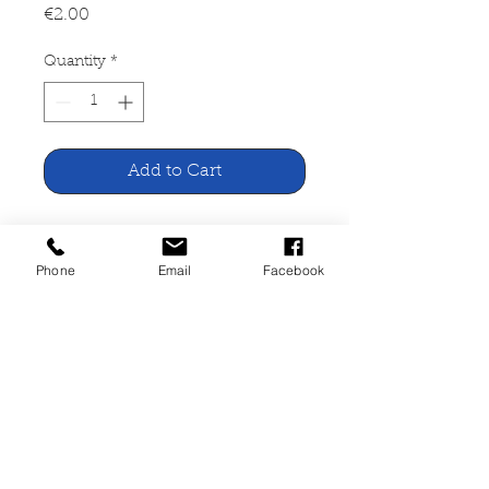
Price
€2.00
Quantity
*
Add to Cart
Katholische Hofkirche Dresden
Phone
Email
Facebook
Union Verlag, Berlin 1990
23 Seiten, geheftet, gut
erhalten