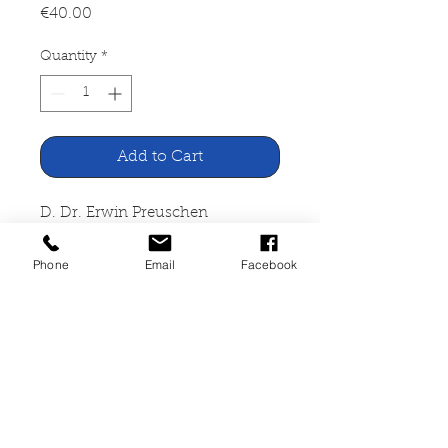
Price
€40.00
Quantity
*
Add to Cart
D. Dr. Erwin Preuschen
Church history for the Christian
home
Phone
Email
Facebook
Enßlin & Laiblins
Verlagbuchhandlung Reutlingen
452 pages, bound, traces of usage
and storage