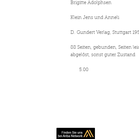
Brigitte Adolphsen
Klein Jens und Anneli
D. Gundert Verlag, Stuttgart 19
88 Seiten, gebunden, Seiten le
abgelöst, sonst guter Zustand
5.00
Book making, pr
inexpe
Simply contact us 