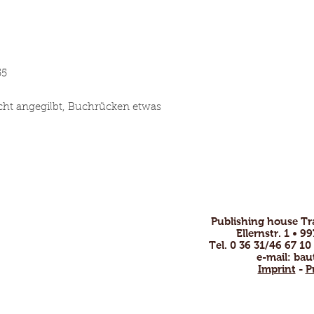
55
icht angegilbt, Buchrücken etwas
Publishing house T
ofessional and
Ellernstr. 1 • 
nsive.
Tel. 0 36 31/46 67 10
e-mail:
bau
by email or phone
Imprint
-
P
!