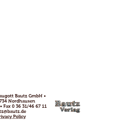
raugott Bautz GmbH •
99734 Nordhausen
 • Fax 0 36 31/46 67 11
tz@bautz.de
rivacy Policy