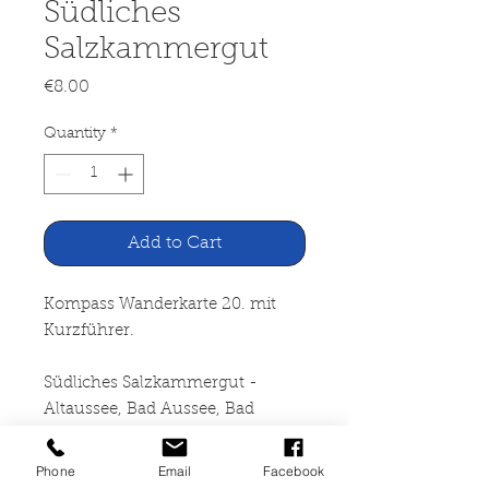
Südliches
Salzkammergut
Price
€8.00
Quantity
*
Add to Cart
Kompass Wanderkarte 20. mit
Kurzführer.
Südliches Salzkammergut -
Altaussee, Bad Aussee, Bad
Goisern, Bad Ischl, Dachstein,
Gosau, Hallstatt, Obertraun. 1:50
Phone
Email
Facebook
000