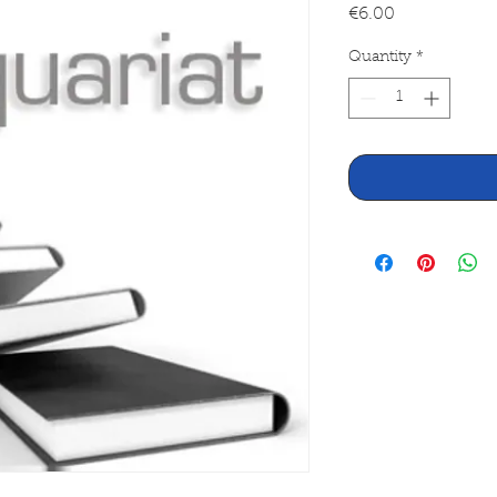
Price
€6.00
Quantity
*