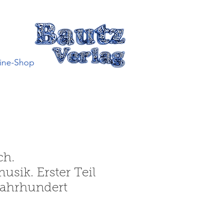
ine-Shop
ch.
usik. Erster Teil
 Jahrhundert