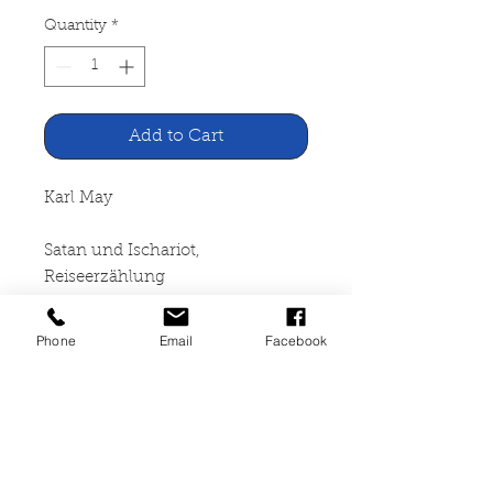
Quantity
*
Add to Cart
Karl May
Satan und Ischariot,
Reiseerzählung
Karl-May-Verlag, Bamberg
Phone
Email
Facebook
1950
319 Seiten, broschiert, leicht
vergilbt, leichte Lager- und
Gebrauchsspuren