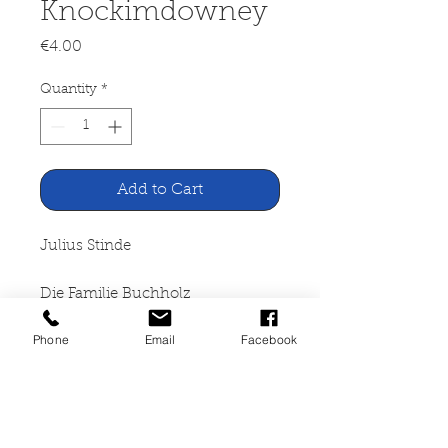
Knockimdowney
Price
€4.00
Quantity
*
Add to Cart
Julius Stinde
Die Familie Buchholz
Phone
Email
Facebook
Eulenspiegel Verlag Berlin,
1967
262 Seiten gebunden
(Leineneinband), sehr guter