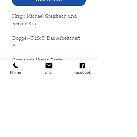
Hrsg.: Michael Greisbach und
Renate Krull
Doppel-Klick 5, Das Arbeitsheft
A
Cornelsen Verlag Berlin
2001
Phone
Email
Facebook
80 Seiten + Lösungsheft (16
Seiten), geheftet, sehr gut
erhalten