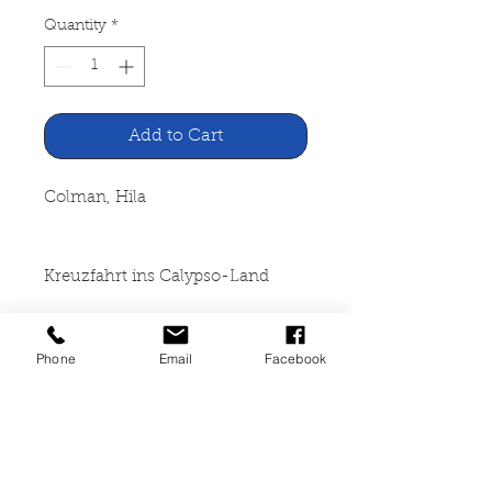
Quantity
*
Add to Cart
Colman, Hila
Kreuzfahrt ins Calypso-Land
Ensslin & Laiblin Verlag,
Phone
Email
Facebook
Reutlingen 1968
200 Seiten, gebunden, leichte
Lagerspuren