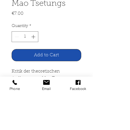
Mao Tsetungs
Price
€7.00
Quantity
*
Add to Cart
Kritik der theoretischen
Auffassungen Mao Tsetungs
Phone
Email
Facebook
Dietz Verlag Berlin, 1973
361 Seiten, broschiert,
altersbedingte
Gebrauchsspuren