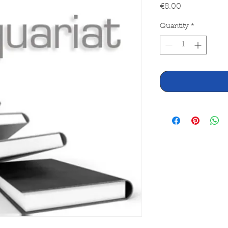
Price
€8.00
Quantity
*