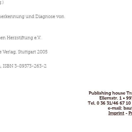
(Hrsg.)
üherkennung und Diagnose von
schen Herzstiftung e.V.
 Verlag, Stuttgart 2005
ten, ISBN 3-89373-263-2
Publishing house T
ofessional and
Ellernstr. 1 • 
nsive.
Tel. 0 36 31/46 67 10
e-mail:
bau
by email or phone
Imprint
-
P
!