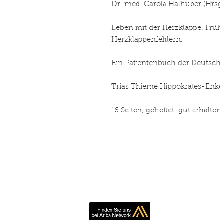
Dr. med. Carola Halhuber 
Leben mit der Herzklappe. Fr
Herzklappenfehlern.
Ein Patientenbuch der Deut
Trias Thieme Hippokrates-Enke
16 Seiten, geheftet, gut erhal
Book making, pr
inexpe
Simply contact us 