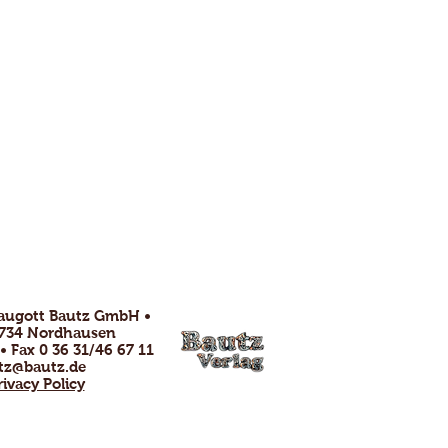
raugott Bautz GmbH •
99734 Nordhausen
 • Fax 0 36 31/46 67 11
tz@bautz.de
rivacy Policy