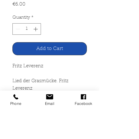
Price
€6.00
Quantity
*
Add to Cart
Fritz Leverenz
Lied der Grasmücke. Fritz
Leverenz
Phone
Email
Facebook
Verlag Neues Leben Berlin, Berlin
1987
170 Seiten, broschiert,
altersbedingte Gebrauchsspuren,